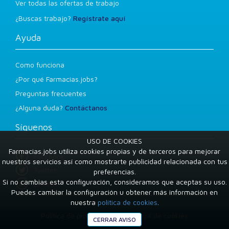
Ver todas las ofertas de trabajo
¿Buscas trabajo?
Regístrate aquí
Ayuda
Como funciona
¿Por qué Farmacias.jobs?
Preguntas frecuentes
¿Alguna duda?
Contáctanos
Síguenos
USO DE COOKIES
Farmacias.jobs utiliza cookies propias y de terceros para mejorar
Facebook
nuestros servicios así como mostrarte publicidad relacionada con tus
Twitter
preferencias.
Si no cambias esta configuración, consideramos que aceptas su uso.
LinkedIn
Puedes cambiar la configuración u obtener más información en
nuestra
política de cookies
.
Condiciones de uso
Política de privacidad
Política de cookies
CERRAR AVISO