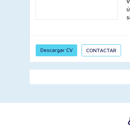
V
Ú
S
Descargar CV
CONTACTAR