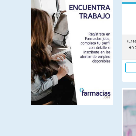
¿Ere
en 