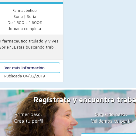
Farmacéutico
Soria | Soria
De 1.300 a 1.600€
Jornada completa
s farmacéutico titulado y vives
Soria? ¿Estás buscando trab...
Ver más información
Publicada 04/02/2019
Regístrate y encuentra traba
Primer paso:
Segundo paso:
Crea tu perfil
Validamos tu perfil