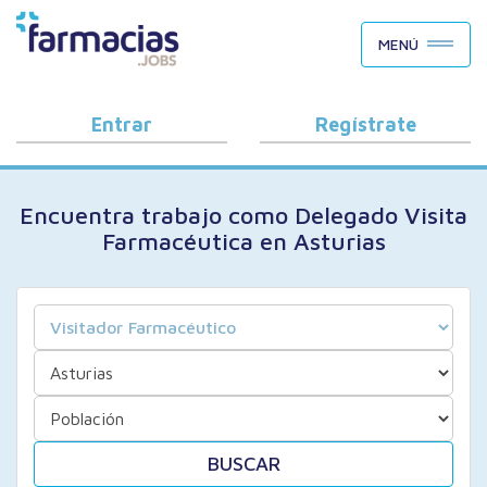
BUSCAR CANDIDATOS
MENÚ
OFERTAS DE EMPLEO
COMO FUNCIONA
Entrar
Regístrate
PORQUÉ FARMACIAS.JOBS
Encuentra trabajo como Delegado Visita
BLOG
Farmacéutica en Asturias
BUSCAR