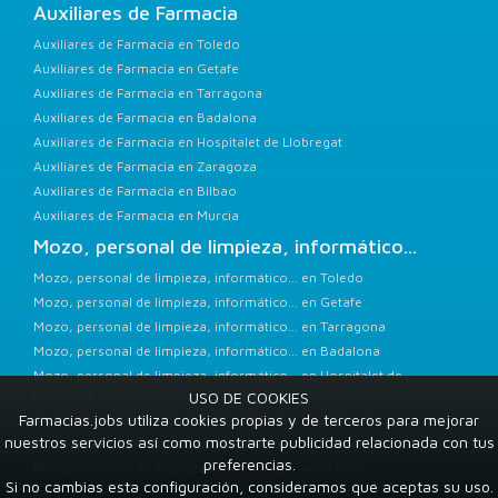
Auxiliares de Farmacia
Auxiliares de Farmacia en Toledo
Auxiliares de Farmacia en Getafe
Auxiliares de Farmacia en Tarragona
Auxiliares de Farmacia en Badalona
Auxiliares de Farmacia en Hospitalet de Llobregat
Auxiliares de Farmacia en Zaragoza
Auxiliares de Farmacia en Bilbao
Auxiliares de Farmacia en Murcia
Mozo, personal de limpieza, informático...
Mozo, personal de limpieza, informático... en Toledo
Mozo, personal de limpieza, informático... en Getafe
Mozo, personal de limpieza, informático... en Tarragona
Mozo, personal de limpieza, informático... en Badalona
Mozo, personal de limpieza, informático... en Hospitalet de
Llobregat
USO DE COOKIES
Farmacias.jobs utiliza cookies propias y de terceros para mejorar
Mozo, personal de limpieza, informático... en Zaragoza
nuestros servicios así como mostrarte publicidad relacionada con tus
Mozo, personal de limpieza, informático... en Bilbao
preferencias.
Mozo, personal de limpieza, informático... en Murcia
Si no cambias esta configuración, consideramos que aceptas su uso.