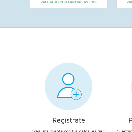
VALIDADO POR FARMACIAS.JOBS
VA
Regístrate
P
Crea una cuenta con tus datos, es muy
Cuéntan