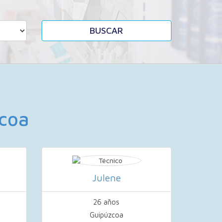
BUSCAR
zcoa
Julene
26 años
Guipúzcoa