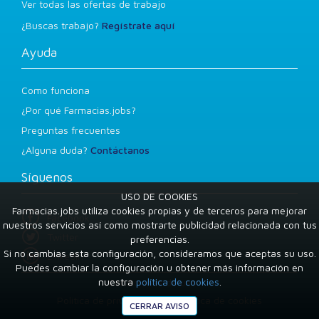
Ver todas las ofertas de trabajo
¿Buscas trabajo?
Regístrate aquí
Ayuda
Como funciona
¿Por qué Farmacias.jobs?
Preguntas frecuentes
¿Alguna duda?
Contáctanos
Síguenos
USO DE COOKIES
Farmacias.jobs utiliza cookies propias y de terceros para mejorar
Facebook
nuestros servicios así como mostrarte publicidad relacionada con tus
Twitter
preferencias.
Si no cambias esta configuración, consideramos que aceptas su uso.
LinkedIn
Puedes cambiar la configuración u obtener más información en
nuestra
política de cookies
.
Condiciones de uso
Política de privacidad
Política de cookies
CERRAR AVISO