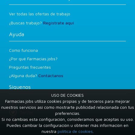
Ver todas las ofertas de trabajo
¿Buscas trabajo?
Regístrate aquí
Ayuda
Como funciona
¿Por qué Farmacias.jobs?
Preguntas frecuentes
¿Alguna duda?
Contáctanos
Síguenos
USO DE COOKIES
Farmacias.jobs utiliza cookies propias y de terceros para mejorar
Facebook
nuestros servicios así como mostrarte publicidad relacionada con tus
Twitter
preferencias.
Si no cambias esta configuración, consideramos que aceptas su uso.
LinkedIn
Puedes cambiar la configuración u obtener más información en
nuestra
política de cookies
.
Condiciones de uso