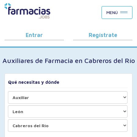
BUSCAR CANDIDATOS
MENÚ
OFERTAS DE EMPLEO
COMO FUNCIONA
Entrar
Regístrate
PORQUÉ FARMACIAS.JOBS
Auxiliares de Farmacia en Cabreros del Río
BLOG
Qué necesitas y dónde